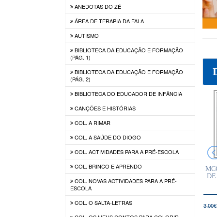
ANEDOTAS DO ZÉ
ÁREA DE TERAPIA DA FALA
AUTISMO
BIBLIOTECA DA EDUCAÇÃO E FORMAÇÃO
(PÁG. 1)
BIBLIOTECA DA EDUCAÇÃO E FORMAÇÃO
(PÁG. 2)
BIBLIOTECA DO EDUCADOR DE INFÂNCIA
CANÇÕES E HISTÓRIAS
COL. A RIMAR
COL. A SAÚDE DO DIOGO
COL. ACTIVIDADES PARA A PRÉ-ESCOLA
COL. BRINCO E APRENDO
PRÁTICA EM
COMPREENDENDO O
O CAVALO COMO
MC
IA DA FALA
AUTISMO
RECURSO
DE
COL. NOVAS ACTIVIDADES PARA A PRÉ-
A DA SPTF)
TERAPÊUTICO
ESCOLA
COL. O SALTA-LETRAS
1,70€
13,50€
16,83€
15.00€
18.70€
3.00€
COL. OS MEUS CONTOS PARA COLORIR