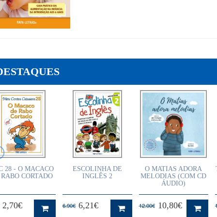
DESTAQUES
C 28 - O MACACO
ESCOLINHA DE
O MATIAS ADORA
 RABO CORTADO
INGLÊS 2
MELODIAS (COM CD
ÁUDIO)
2,70€
6,21€
10,80€
6.90€
12.00€