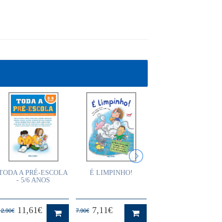
TODA A PRÉ-ESCOLA
É LIMPINHO!
NÚMEROS A RIMAR
- 5/6 ANOS
11,61€
7,11€
6,75€
12.90€
7.90€
7.50€