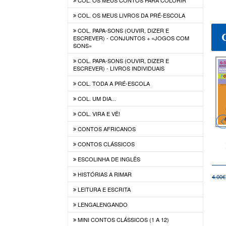
COL. OS MEUS LIVROS DA PRÉ-ESCOLA
COL. PAPA-SONS (OUVIR, DIZER E
ESCREVER) - CONJUNTOS + «JOGOS COM
SONS»
COL. PAPA-SONS (OUVIR, DIZER E
ESCREVER) - LIVROS INDIVIDUAIS
COL. TODA A PRÉ-ESCOLA
COL. UM DIA...
COL. VIRA E VÊ!
CONTOS AFRICANOS
SFAGIA NO
PSICOLOGIA: AS
TELEPRÁTICA EM
CONTOS CLÁSSICOS
ADULTO
NOÇÕES ESSENCIAIS
TERAPIA DA FALA
(OBRA DA SPTF)
ESCOLINHA DE INGLÊS
HISTÓRIAS A RIMAR
6,20€
15,30€
11,70€
17.00€
13.00€
4.00€
LEITURA E ESCRITA
LENGALENGANDO
MINI CONTOS CLÁSSICOS (1 A 12)