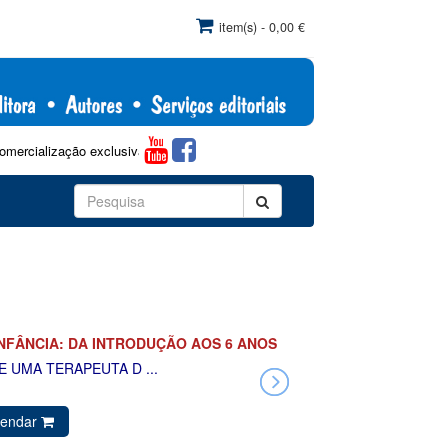
item(s) - 0,00 €
ção exclusiva pela Papa-Letras, de acordo com as indicações da SPTF e 
INFÂNCIA: DA INTRODUÇÃO AOS 6 ANOS
E UMA TERAPEUTA D ...
endar