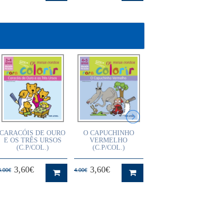
CARACÓIS DE OURO
O CAPUCHINHO
BRINCO E APREND
E OS TRÊS URSOS
VERMELHO
1
(C.P/COL.)
(C.P/COL.)
3,60€
3,60€
3,60€
4.00€
4.00€
4.00€