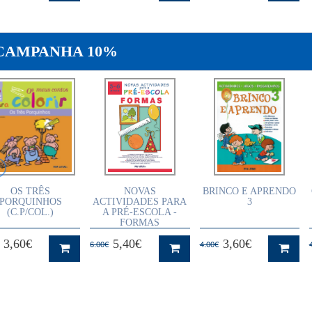
CAMPANHA 10%
OS TRÊS
NOVAS
BRINCO E APRENDO
PORQUINHOS
ACTIVIDADES PARA
3
(C.P/COL.)
A PRÉ-ESCOLA -
FORMAS
3,60€
5,40€
3,60€
6.00€
4.00€