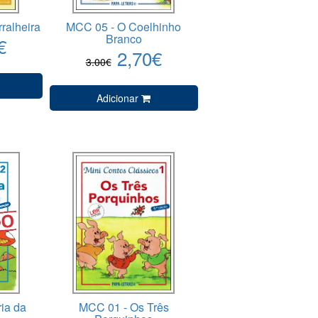
ralheira
MCC 05 - O Coelhinho
Branco
€
2,70€
3.00€
Adicionar
ia da
MCC 01 - Os Três