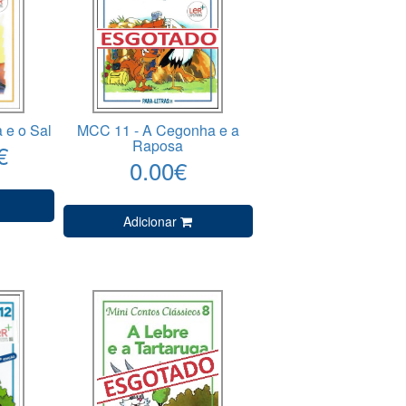
 e o Sal
MCC 11 - A Cegonha e a
Raposa
€
0.00€
Adicionar