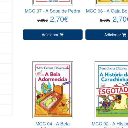
MCC 07 - A Sopa de Pedra
MCC 06 - A Gata Bor
2,70€
2,70
3.00€
3.00€
Adicionar
Adicionar
)
MCC 04 - A Bela
MCC 02 - A Histór