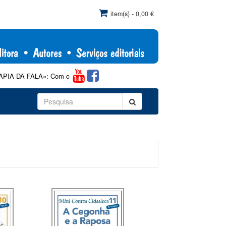
item(s) - 0,00 €
m comercialização exclusiva pela Papa-Letras, de acordo com as indicaç