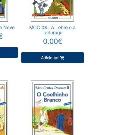
e Neve
MCC 08 - A Lebre e a
Tartaruga
€
0.00€
Adicionar