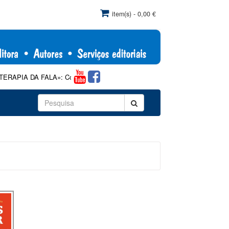
item(s) - 0,00 €
 DA FALA»: Com comercialização exclusiva pela Papa-Letras, de acordo c