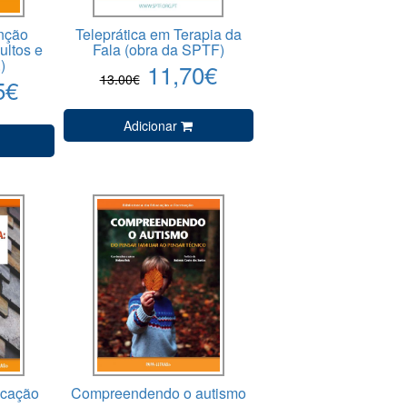
enção
Teleprática em Terapia da
ultos e
Fala (obra da SPTF)
)
11,70€
13.00€
5€
Adicionar
ucação
Compreendendo o autismo