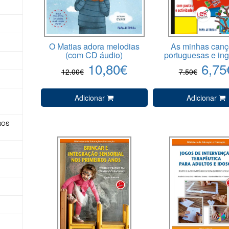
O Matias adora melodias
As minhas can
(com CD áudio)
portuguesas e in
10,80€
6,75
12.00€
7.50€
Adicionar
Adicionar
VROS