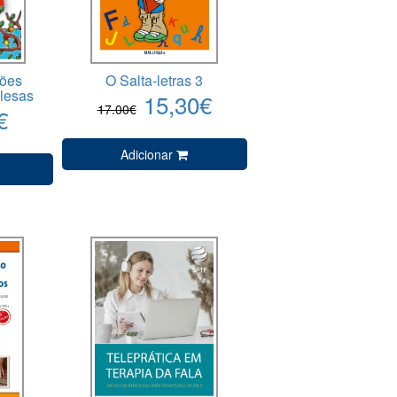
ções
O Salta-letras 3
glesas
15,30€
17.00€
€
Adicionar