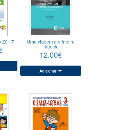
 Zé - 7
Uma viagem à primeira
infância
€
12.00€
Adicionar