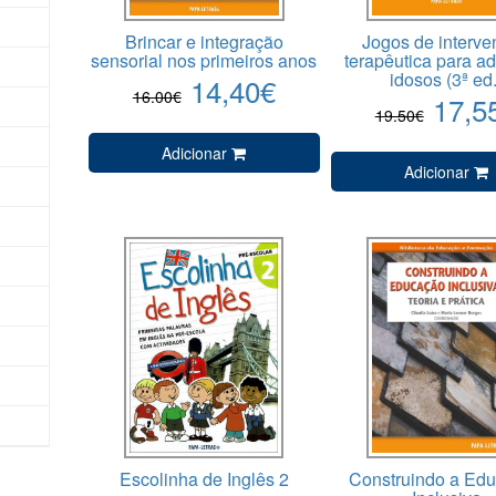
Brincar e integração
Jogos de interv
sensorial nos primeiros anos
terapêutica para ad
idosos (3ª ed.
14,40€
16.00€
17,5
19.50€
Adicionar
Adicionar
)
Escolinha de Inglês 2
Construindo a Ed