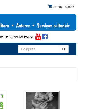
item(s) - 0,00 €
DA FALA»: Com comercialização exclusiva pela Papa-Letras, de acordo c