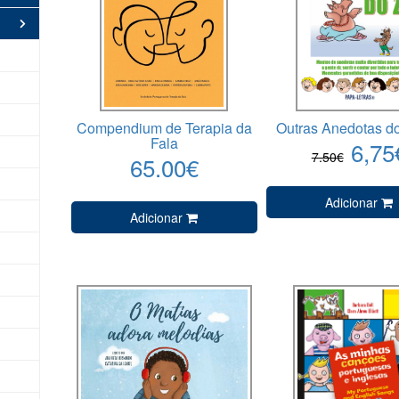
Compendium de Terapia da
Outras Anedotas do
Fala
6,75
7.50€
65.00€
Adicionar
Adicionar