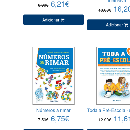
Inclusiva
6,21€
6.90€
16,2
18.00€
Adicionar
Adicionar
Números a rimar
Toda a Pré-Escola - 
6,75€
11,6
7.50€
12.90€