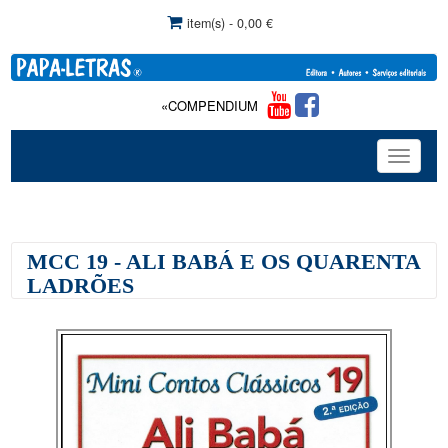
item(s) - 0,00 €
«COMPENDIUM DE TERAPIA DA FALA»: Com comercia
Toggle
navigat
MCC 19 - ALI BABÁ E OS QUARENTA
LADRÕES