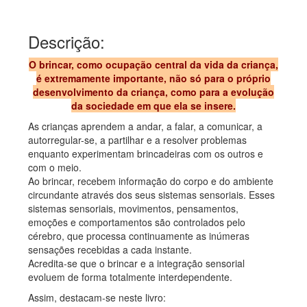
Descrição:
O brincar, como ocupação central da vida da criança,
é extremamente importante, não só para o próprio
desenvolvimento da criança, como para a evolução
da sociedade em que ela se insere.
As crianças aprendem a andar, a falar, a comunicar, a
autorregular-se, a partilhar e a resolver problemas
enquanto experimentam brincadeiras com os outros e
com o meio.
Ao brincar, recebem informação do corpo e do ambiente
circundante através dos seus sistemas sensoriais. Esses
sistemas sensoriais, movimentos, pensamentos,
emoções e comportamentos são controlados pelo
cérebro, que processa continuamente as inúmeras
sensações recebidas a cada instante.
Acredita-se que o brincar e a integração sensorial
evoluem de forma totalmente interdependente.
Assim, destacam-se neste livro: