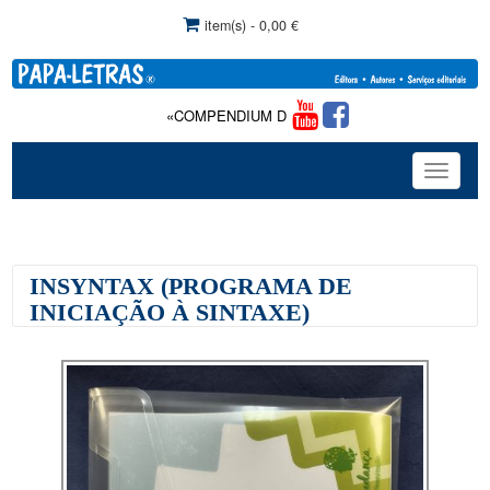
item(s) - 0,00 €
«COMPENDIUM DE TERAPIA DA FALA»: Com comercializaç
Toggle
navigat
INSYNTAX (PROGRAMA DE
INICIAÇÃO À SINTAXE)