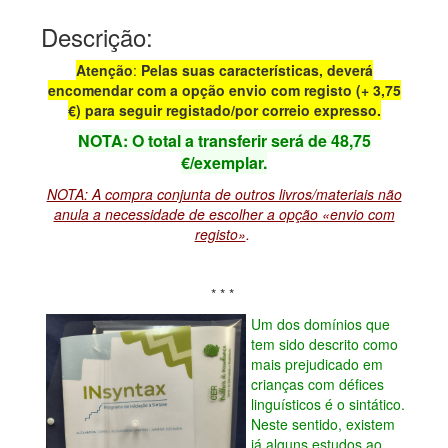
Descrição:
Atenção
:
Pelas suas características, deverá
encomendar com a opção envio com
registo (+ 3,75
€) para seguir registado/por correio expresso.
NOTA: O total a transferir será de 48,75
€/exemplar.
NOTA: A compra conjunta de outros livros/materiais não
anula a necessidade de escolher a opção «envio com
registo»
.
* * *
Um dos domínios que
tem sido descrito como
mais prejudicado em
crianças com défices
linguísticos é o sintático.
Neste sentido, existem
já alguns estudos ao