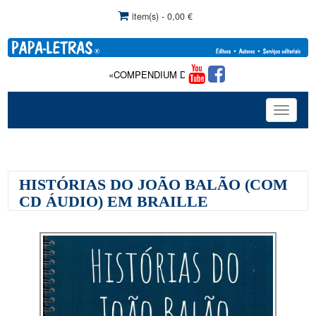
item(s) - 0,00 €
«COMPENDIUM DE TERAPIA DA FALA»: Com comerciali
Toggle
navigat
HISTÓRIAS DO JOÃO BALÃO (COM
CD ÁUDIO) EM BRAILLE